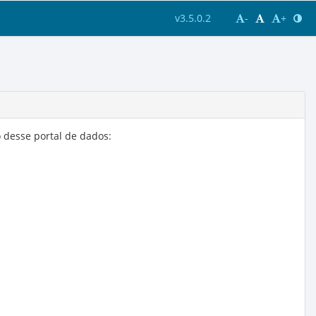
v3.5.0.2
-
+
 desse portal de dados: