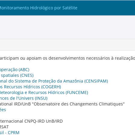
Monitoramento Hidrológico por Satélite
participam ou apoiam os desenvolvimentos necessários à realização
operação (ABC)
 spatiales (CNES)
onal do Sistema de Proteção da Amazônia (CENSIPAM)
s Recursos Hídricos (COGERH)
eteorologia e Recursos Hídricos (FUNCEME)
ences de l'Univers (INSU)
national IRD/UnB "Observatoire des Changements Climatiques"
ées
nternacional CNPQ-IRD UnB/IRD
MSAT
sil - CPRM