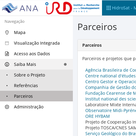
HidroSat - 
Navegação
Parceiros
Mapa
Visualização Integrada
Parceiros
Acesso aos Dados
Parceiros e projetos que 
Saiba Mais
Agência Brasileira de Co
Sobre o Projeto
Centre national d'études
Centro Gestor e Operaci
Referências
Companhia de Gestão do
Fundação Cearense de M
Parceiros
Institut national des sci
Laboratoire Mixte Inter
Administração
Observatoire Midi-Pyrén
ORE HYBAM
Projeto de Cooperação I
Projeto TOSCA/CNES SA
Serviço Geológico do Bra