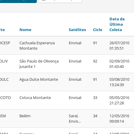
Data da
Última
to
Nome
Satélites
Ciclo
Coleta
OCESP
Cachuela Esperanza
Envisat
91
26/07/2010
Montante
01:35:51
OLIV
São Paulo de Olivença
Envisat
92
02/09/2010
Jusante 1
01:43:40
DULC
Agua Dulce Montante
Envisat
91
03/08/2010
13:24:39
OCOTO
Cotoca Montante
Envisat
33
05/05/2016
21:27:28
LEM
Belém
Saral,
34
12/05/2016
Envis...
09:09:14