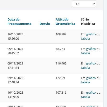
Data de
Altitude
Série
Processamento
Desvio
Ortométrica
Histórica
16/10/2023
108.892
Em
gráfico
ou
15:56:00
tabela
05/11/2024
48.773
Em
gráfico
ou
20:45:52
tabela
09/11/2023
116.462
Em
gráfico
ou
17:31:34
tabela
09/11/2023
122.59
Em
gráfico
ou
17:48:34
tabela
16/10/2023
107.316
Em
gráfico
ou
13:29:05
tabela