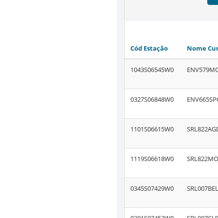
Cód Estação
Nome Cur
1043S06545W0
ENV579M
0327S06848W0
ENV665SP
1101S06615W0
SRL822AG
1119S06618W0
SRL822M
0345S07429W0
SRL007BE