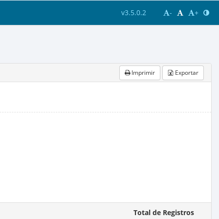
v3.5.0.2
-
+
Imprimir
Exportar
Total de Registros